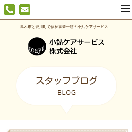
togg
nav
厚木市と愛川町で福祉事業一筋の小鮎ケアサービス。