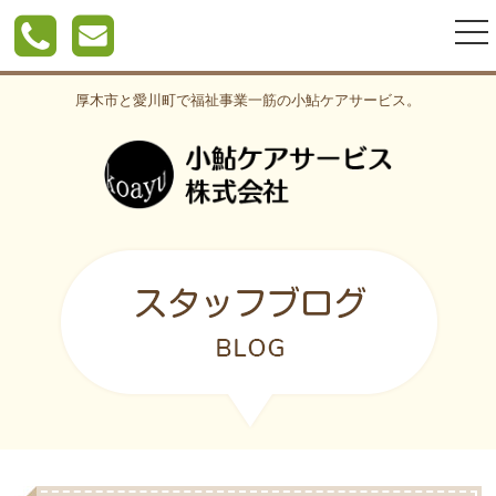
togg
nav
厚木市と愛川町で福祉事業一筋の小鮎ケアサービス。