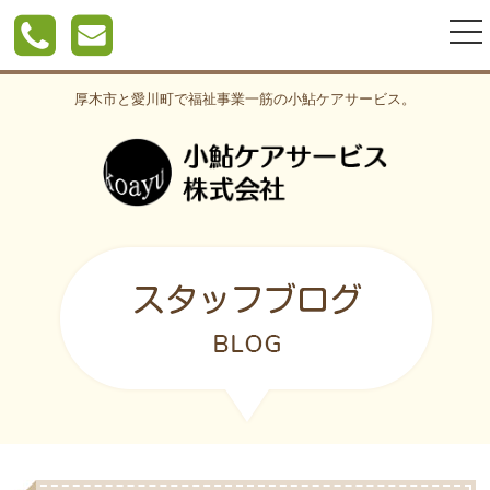
togg
nav
厚木市と愛川町で福祉事業一筋の小鮎ケアサービス。