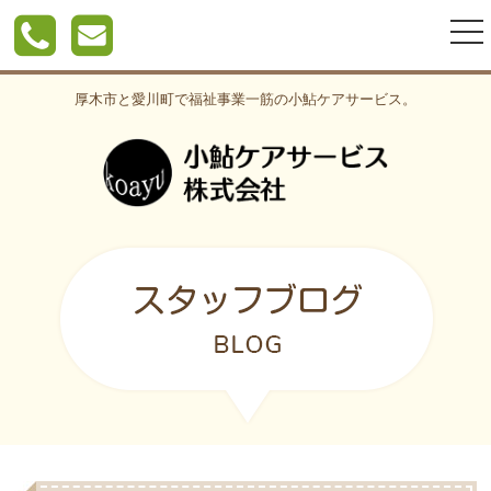
togg
nav
厚木市と愛川町で福祉事業一筋の小鮎ケアサービス。