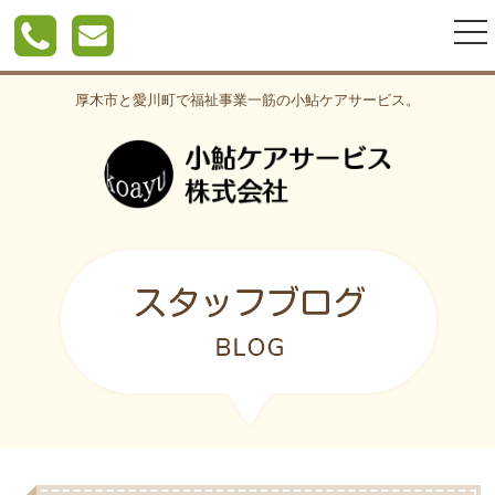
togg
nav
厚木市と愛川町で福祉事業一筋の小鮎ケアサービス。