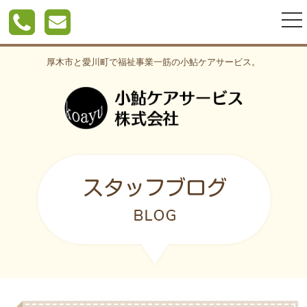
togg
nav
厚木市と愛川町で福祉事業一筋の小鮎ケアサービス。