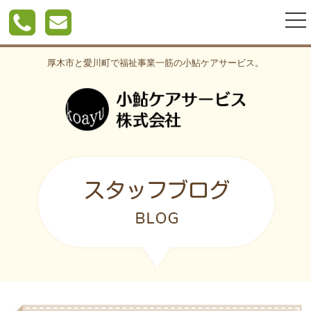
togg
nav
厚木市と愛川町で福祉事業一筋の小鮎ケアサービス。