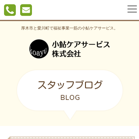
togg
nav
厚木市と愛川町で福祉事業一筋の小鮎ケアサービス。