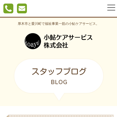
togg
nav
厚木市と愛川町で福祉事業一筋の小鮎ケアサービス。