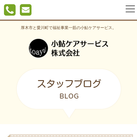
togg
nav
厚木市と愛川町で福祉事業一筋の小鮎ケアサービス。