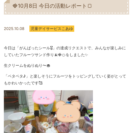
🍓10月8日 今日の活動レポート🍞
2025.10.08
児童デイサービスこあゆ
今日は「がんばったシール🎖️」の達成リクエストで、みんなが楽しみに
していたフルーツサンド作り🍌🍓🍊をしました✨
生クリームをぬりぬり〜🧁
「ペタペタ♪」と楽しそうにフルーツをトッピングしていく姿がとって
もかわいかったです🥰