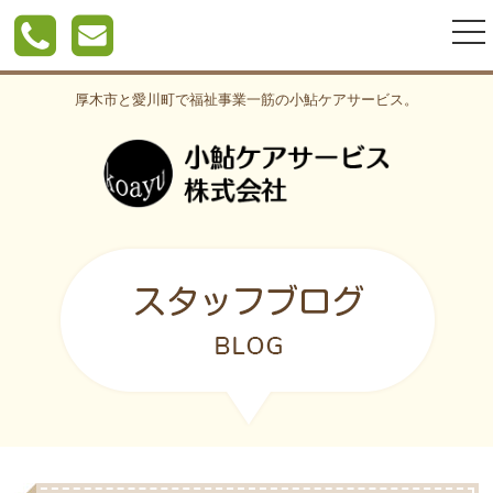
togg
nav
厚木市と愛川町で福祉事業一筋の小鮎ケアサービス。