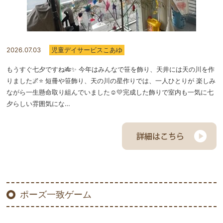
2026.07.03
児童デイサービスこあゆ
もうすぐ七夕ですね🎋✨ 今年はみんなで笹を飾り、天井には天の川を作
りました🌌⭐️ 短冊や笹飾り、天の川の星作りでは、一人ひとりが 楽しみ
ながら一生懸命取り組んでいました☺️💛完成した飾りで室内も一気に七
夕らしい雰囲気にな…
ポーズ一致ゲーム