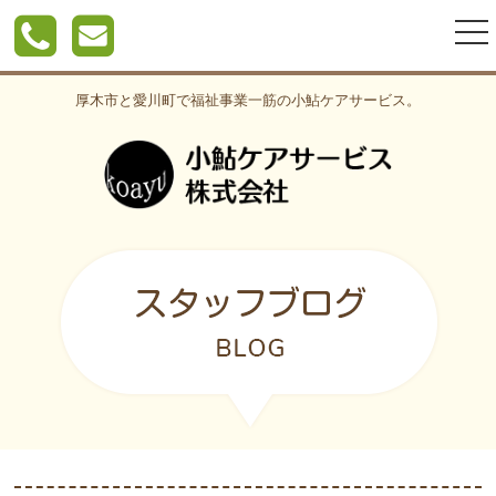
togg
nav
厚木市と愛川町で福祉事業一筋の小鮎ケアサービス。